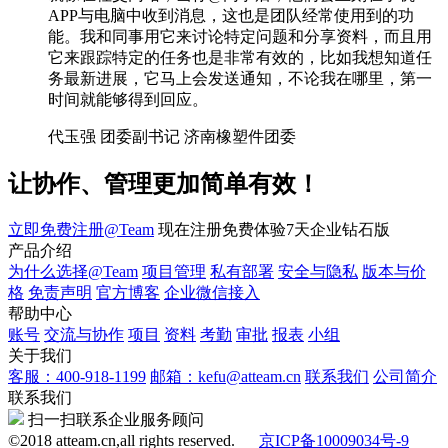
APP与电脑中收到消息，这也是团队经常使用到的功
能。我和同事用它来讨论特定问题和分享资料，而且用
它来跟踪特定的任务也是非常有效的，比如我想知道任
务最新进展，它马上会发送通知，不论我在哪里，第一
时间就能够得到回应。
代玉强
团委副书记
济南橡塑件团委
让协作、管理更加简单有效！
立即免费注册@Team
现在注册免费体验7天企业钻石版
产品介绍
为什么选择@Team
项目管理
私有部署
安全与隐私
版本与价
格
免责声明
官方博客
企业微信接入
帮助中心
账号
交流与协作
项目
资料
考勤
审批
报表
小组
关于我们
客服：400-918-1199
邮箱：kefu@atteam.cn
联系我们
公司简介
联系我们
扫一扫联系企业服务顾问
©2018 atteam.cn,all rights reserved.
京ICP备10009034号-9